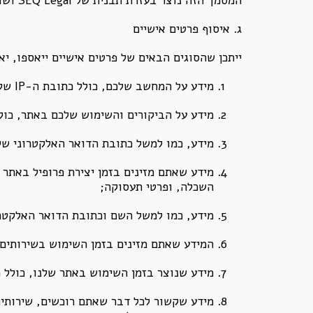
המסמך הזה נוצר בעזרת תבנית של SEQ Legal ושונתה על ידי Website Planet , ועודכנה בנוסף על ידי הנהלת האתר לצרכי האתר.
ג. איסוף פרטים אישיים
ייתכן שהסוגים הבאים של פרטים אישיים ייאספו, י
מידע על המחשב שלכם, כולל כתובת ה-IP שלכם, מיקומכם הגאוגרפי, סוג הדפדפן והגרסה שלו, ומערכת ההפעלה;
מידע על הביקורים והשימוש שלכם באתר, כולל
מידע, כמו למשל כתובת הדואר האלקטרוני של
מידע שאתם מזינים בזמן יצירת פרופיל באתר 
השכלה, ופרטי תעסוקה;
מידע, כמו למשל השם וכתובת הדואר האלקטרונ
המידע שאתם מזינים בזמן השימוש בשירותים 
מידע שנוצר בזמן השימוש באתר שלנו, כולל 
מידע שקשור לכל דבר שאתם רוכשים, שירותי