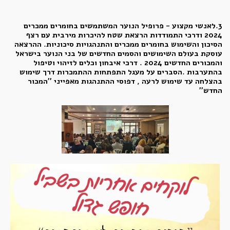
3.לאנשי מקצוע - פרופיל הנוער המשתמשים בחומרים ממכרים
2024 ודרכי התמודדות הרצאת שטח להיכרות מירבית עם רצף
הסיכון והשימוש בחומרים ממכרים והתנהגויות סיכוניות. ההרצאה
עוסקת בעולם השימושים והסמים החדשים של בני הנוער בישראל
והמכורים החדשים 2024 . דרכי איבחון וכלים לזיהוי וטיפול
בהתערבות .הסברים על מעגל התפתחות ההתמכרות דרך שימוש
בהצלחה עד שימוש לרעה , דפוסי ההתנהגות מאפייני ''המכור
החדש''