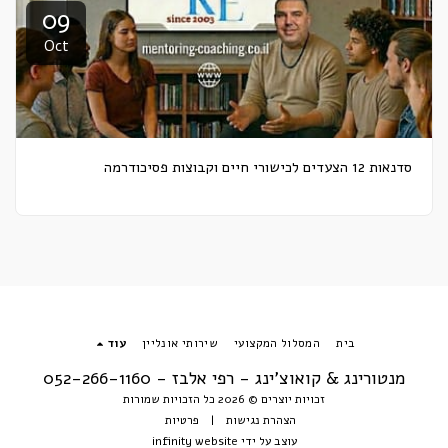
09
Oct
סדנאות 12 הצעדים לכישורי חיים וקבוצות פסיכודרמה
בית
המסלול המקצועי
שירותי אונליין
עוד
מנטורינג & קואוצ'ינג - רפי אלבז - 052-266-1160
זכויות יוצרים © 2026 כל הזכויות שמורות
הצהרת נגישות
|
פרטיות
עוצב על ידי
infinity website