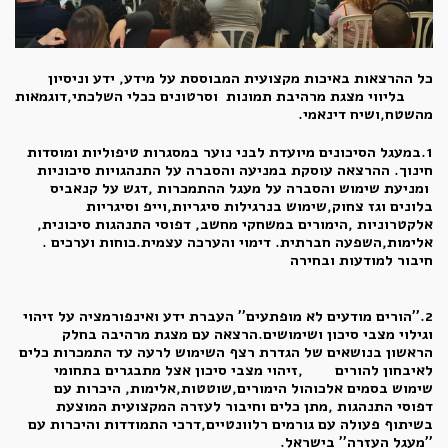
כל ההרצאות באיכות מקצועית המבוססת על מידע, ידע וניסיון
בליווי מצגת מרהיבת תמונות וסרטונים ככלי השלכתי,דוגמאות
מהשטח,ושיח דינאמי.
1.במעגל הסיכונים מיועדת לבני נוער במסגרות טיפוליות ומוסדות
חינוך. ההרצאה עוסקת במניעה והסברה על התנהגויות סיכוניות
ומניעת שימוש והסברה על מעגל ההתמכרות ,דגש על קנאביס
בלונים וגז צחוק,שימוש בנרגילות סיגריות,וייפ וסיגריות
אלקטרוניות ,הימורים במשחקי מחשב, דפוסי התנהגות סיכונית,
אלימות,השפעה חברתית. דימוי והערכה עצמית.כוחות וערכים .
חיבור למודעות ובחירה
2.''הורים מודעים לא מופתעים'' העברת ידע ואינפורמציה על זיהוי
וגילוי מצבי סיכון ושימושים.הרצאה עם מצגת מרהיבה בחלק
הראשון בנושאים של הגדרת רצף השימוש לרעה עד התמכרות כלים
לאיבחון להורים ,זיהוי מצבי סיכון אצל מתבגרים בתחומי
שימוש בסמים אלכוהול הימורים,שוטטות,אלימות, היכרות עם
דפוסי התנהגות ,מתן כלים וחיבור לעזרה המקצועית המוצעת
בשיתוף פעולה עם גורמים רלוונטיים,דרכי התמודדות והיכרות עם
''מעגל העזרה'' בישראל.